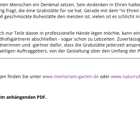
bten Menschen ein Denkmal setzen. Sein Andenken in Ehren halten.
fragt, die eine Grabstätte für sie hat. Gerade mit dem "in Ehren 
ll geschmückte Ruhestätte den meisten ist, vielen ist es schlicht 
ch nur Teile davon in professionelle Hände legen möchte, kann ei
hofsgärtnerei abschließen - sogar schon zu Lebzeiten. Zuverlässig
tnerinnen und -gärtner dafür, dass die Grabstätte jederzeit ansp
iligen Auftraggebers, von der Gestaltung über den Umfang der Pfl
en finden Sie unter
www.memoriam-garten.de
oder
www.naturru
e im anhängenden PDF.