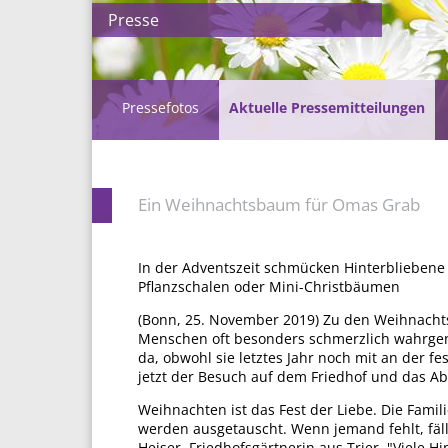
Presse
Pressefotos
Aktuelle Pressemitteilungen
Ein Weihnachtsbaum für Omas Grab
In der Adventszeit schmücken Hinterbliebene di
Pflanzschalen oder Mini-Christbäumen
(Bonn, 25. November 2019) Zu den Weihnachtsf
Menschen oft besonders schmerzlich wahrgen
da, obwohl sie letztes Jahr noch mit an der fe
jetzt der Besuch auf dem Friedhof und das 
Weihnachten ist das Fest der Liebe. Die Fa
werden ausgetauscht. Wenn jemand fehlt, fäll
Heiser, Friedhofsgärtnerin aus Trier. "Viele H