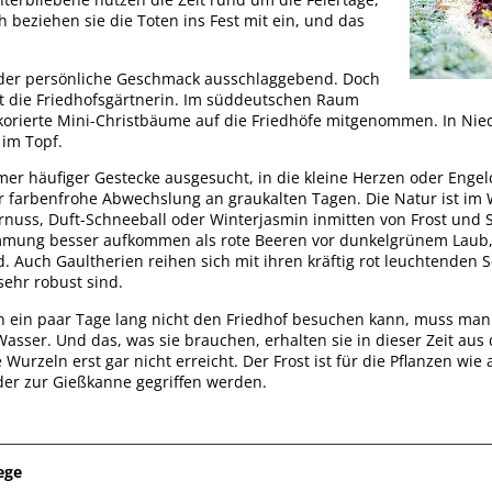
 beziehen sie die Toten ins Fest mit ein, und das
 der persönliche Geschmack ausschlaggebend. Doch
ärt die Friedhofsgärtnerin. Im süddeutschen Raum
korierte Mini-Christbäume auf die Friedhöfe mitgenommen. In Nie
im Topf.
r häufiger Gestecke ausgesucht, in die kleine Herzen oder Engel
r farbenfrohe Abwechslung an graukalten Tagen. Die Natur ist im 
ernuss, Duft-Schneeball oder Winterjasmin inmitten von Frost und
mmung besser aufkommen als rote Beeren vor dunkelgrünem Laub, 
 Auch Gaultherien reihen sich mit ihren kräftig rot leuchtenden Sc
hr robust sind.
ein paar Tage lang nicht den Friedhof besuchen kann, muss man 
sser. Und das, was sie brauchen, erhalten sie in dieser Zeit aus d
urzeln erst gar nicht erreicht. Der Frost ist für die Pflanzen wie a
ieder zur Gießkanne gegriffen werden.
ege