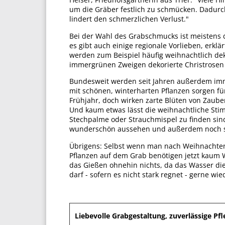
um die Gräber festlich zu schmücken. Dadurch
lindert den schmerzlichen Verlust."
Bei der Wahl des Grabschmucks ist meistens
es gibt auch einige regionale Vorlieben, erkl
werden zum Beispiel häufig weihnachtlich de
immergrünen Zweigen dekorierte Christrosen 
Bundesweit werden seit Jahren außerdem imme
mit schönen, winterharten Pflanzen sorgen fü
Frühjahr, doch wirken zarte Blüten von Zaub
Und kaum etwas lässt die weihnachtliche Sti
Stechpalme oder Strauchmispel zu finden sind.
wunderschön aussehen und außerdem noch se
Übrigens: Selbst wenn man nach Weihnachten 
Pflanzen auf dem Grab benötigen jetzt kaum Wa
das Gießen ohnehin nichts, da das Wasser die W
darf - sofern es nicht stark regnet - gerne w
Liebevolle Grabgestaltung, zuverlässige Pfl